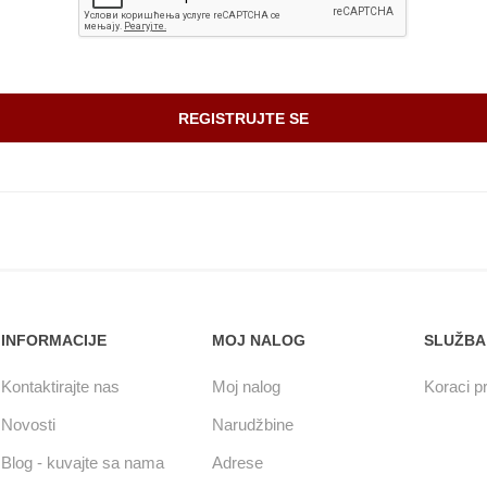
INFORMACIJE
MOJ NALOG
SLUŽBA
Kontaktirajte nas
Moj nalog
Koraci pr
Novosti
Narudžbine
Blog - kuvajte sa nama
Adrese