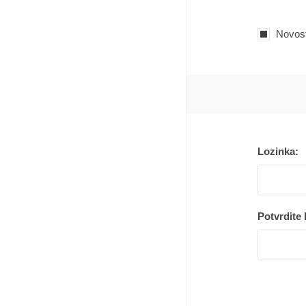
Novost
Lozinka:
Potvrdite 