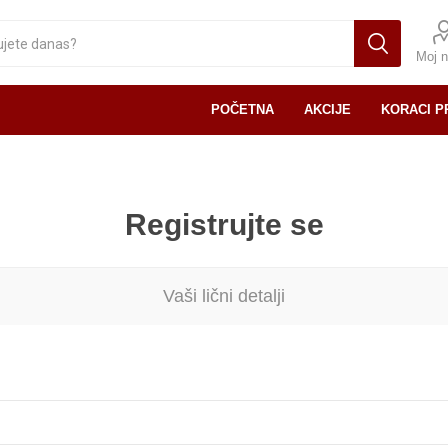
Moj n
POČETNA
AKCIJE
KORACI P
Registrujte se
Vaši lični detalji