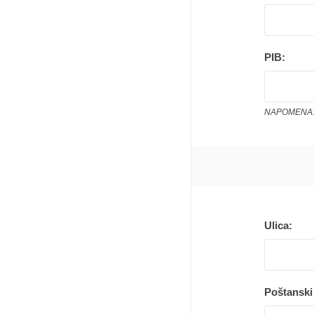
PIB:
NAPOMENA: 
Ulica:
Poštanski 