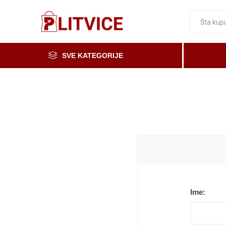
SVE KATEGORIJE
Piće, kafa i čaj
Voće i povrće
Čaše
Meso, mesne i riblje prerađevine
Mleko, mlečni proizvodi i jaja
Prerada od voća i povrća i med
Osnovne namirnice
Ime:
Organska i zdrava hrana