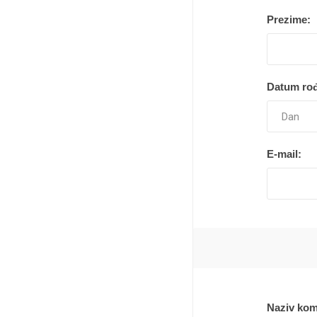
Pekara, torte i gotova jela
Prezime:
Smrznuti proizvodi
Lična higijena
Datum rođ
Kuvana jela
Slatkiši i slaniši
Kućni ljubimci
E-mail:
Kućna hemija
Sve za bebe
Kancelarijski i školski pribor
Sve za domaćinstvo
Posuđe
Naziv kom