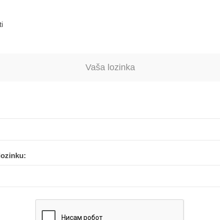
i
Vaša lozinka
lozinku: