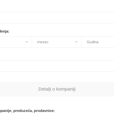
enja:
Detalji o kompaniji
panije, preduzeća, prodavnice: