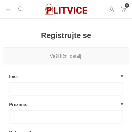
0
Registrujte se
Vaši lični detalji
Ime:
*
Prezime:
*