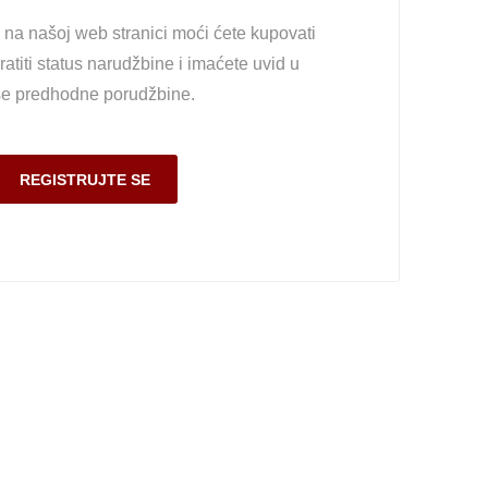
na našoj web stranici moći ćete kupovati
ratiti status narudžbine i imaćete uvid u
e predhodne porudžbine.