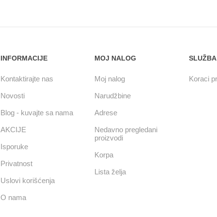
INFORMACIJE
MOJ NALOG
SLUŽBA
Kontaktirajte nas
Moj nalog
Koraci pr
Novosti
Narudžbine
Blog - kuvajte sa nama
Adrese
AKCIJE
Nedavno pregledani
proizvodi
Isporuke
Korpa
Privatnost
Lista želja
Uslovi korišćenja
O nama