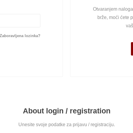
Otvaranjem naloga 
brže, moći ćete p
vaš
Zaboravljena lozinka?
About login / registration
Unesite svoje podatke za prijavu / registraciju.