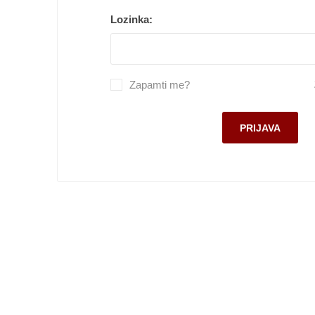
Pekara, torte i gotova jela
Lozinka:
Smrznuti proizvodi
Lična higijena
Zapamti me?
Kuvana jela
Slatkiši i slaniši
Kućni ljubimci
Kućna hemija
Sve za bebe
Kancelarijski i školski pribor
Sve za domaćinstvo
Posuđe