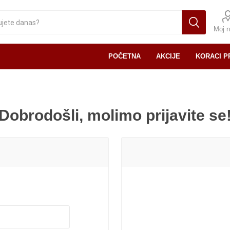
Moj n
POČETNA
AKCIJE
KORACI P
Dobrodošli, molimo prijavite se