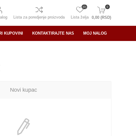
(0)
0
alog
Lista za poredjenje proizvoda
Lista želja
0,00 (RSD)
RI KUPOVINI
KONTAKTIRAJTE NAS
MOJ NALOG
!
Novi kupac