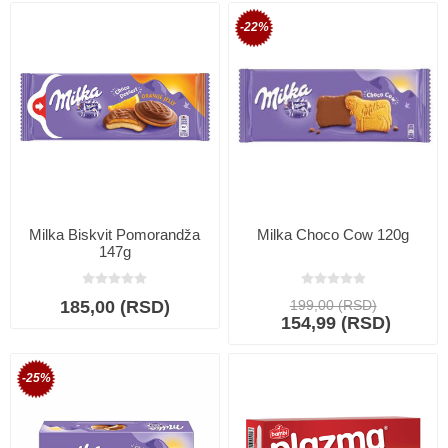
-22%
Milka Biskvit Pomorandža
Milka Choco Cow 120g
147g
185,00 (RSD)
199,00 (RSD)
154,99 (RSD)
-25%