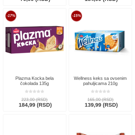
-17%
-15%
Plazma Kocka bela
Wellness keks sa ovsenim
čokolada 135g
pahuljicama 210g
223,00 (RSD)
165,00 (RSD)
184,99 (RSD)
139,99 (RSD)