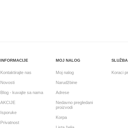
INFORMACIJE
MOJ NALOG
SLUŽBA
Kontaktirajte nas
Moj nalog
Koraci pr
Novosti
Narudžbine
Blog - kuvajte sa nama
Adrese
AKCIJE
Nedavno pregledani
proizvodi
Isporuke
Korpa
Privatnost
Lista želja