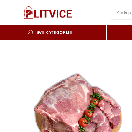
SVE KATEGORIJE
Piće, kafa i čaj
Voće i povrće
Čaše
Meso, mesne i riblje prerađevine
Mleko, mlečni proizvodi i jaja
Prerada od voća i povrća i med
Osnovne namirnice
Organska i zdrava hrana