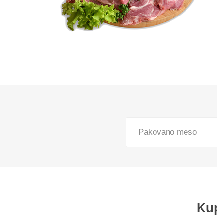
Pekara, torte i gotova jela
Smrznuti proizvodi
Lična higijena
Kuvana jela
Slatkiši i slaniši
Kućni ljubimci
Kućna hemija
Pakovano meso
Sve za bebe
Kancelarijski i školski pribor
Sve za domaćinstvo
Posuđe
Kup