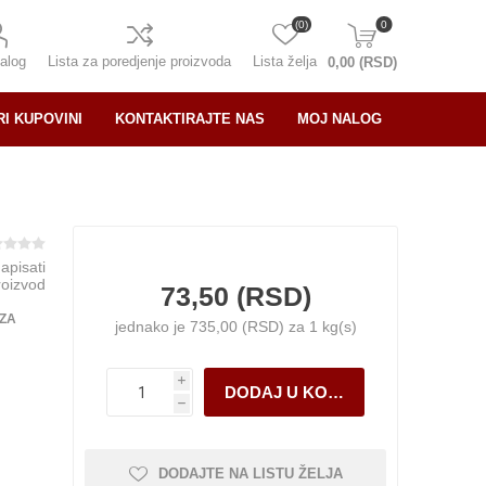
(0)
0
alog
Lista za poredjenje proizvoda
Lista želja
0,00 (RSD)
RI KUPOVINI
KONTAKTIRAJTE NAS
MOJ NALOG
napisati
roizvod
73,50 (RSD)
 ZA
jednako je 735,00 (RSD) za 1 kg(s)
i
h
DODAJTE NA LISTU ŽELJA