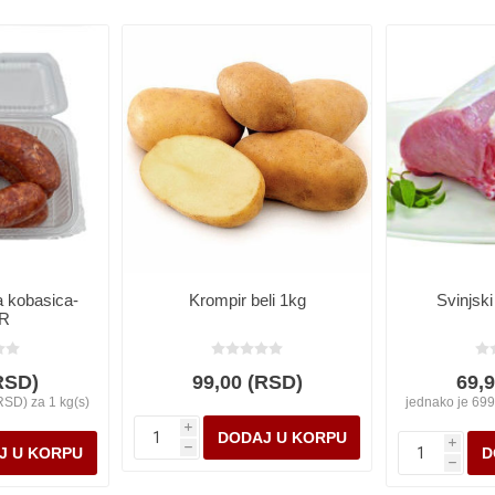
a kobasica-
Krompir beli 1kg
Svinjsk
R
RSD)
99,00 (RSD)
69,
RSD) za 1 kg(s)
jednako je 699
i
i
h
h