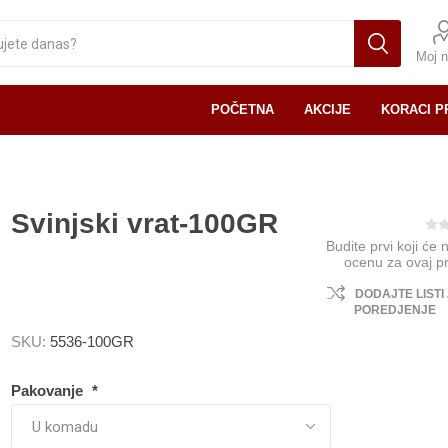
Moj n
POČETNA
AKCIJE
KORACI P
Svinjski vrat-100GR
Budite prvi koji će 
ocenu za ovaj p
DODAJTE LISTI
POREDJENJE
SKU:
5536-100GR
Pakovanje
*