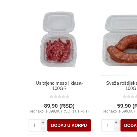
Usitnjeno meso I klasa-
Sveža roštiljsk
100GR
100G
89,90 (RSD)
59,90 (
jednako je 899,00 (RSD) za 1 kg(s)
jednako je 599,00 (
i
i
h
h