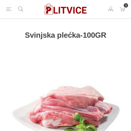
0
Svinjska plećka-100GR