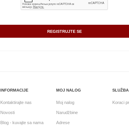
INFORMACIJE
MOJ NALOG
SLUŽBA
Kontaktirajte nas
Moj nalog
Koraci pr
Novosti
Narudžbine
Blog - kuvajte sa nama
Adrese