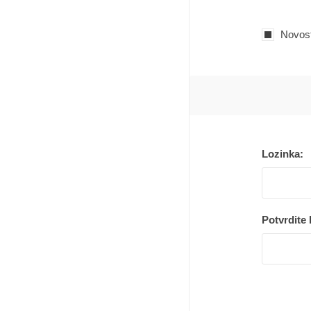
Novost
Lozinka:
Potvrdite 