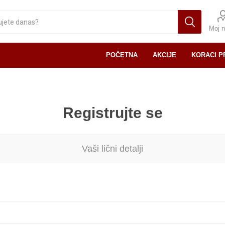
Moj n
POČETNA
AKCIJE
KORACI P
Registrujte se
Vaši lični detalji