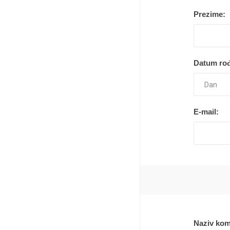
Pekara, torte i gotova jela
Prezime:
Smrznuti proizvodi
Lična higijena
Datum rođ
Kuvana jela
Slatkiši i slaniši
Kućni ljubimci
E-mail:
Kućna hemija
Sve za bebe
Kancelarijski i školski pribor
Sve za domaćinstvo
Posuđe
Naziv kom