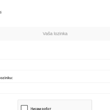
i
Vaša lozinka
lozinku: