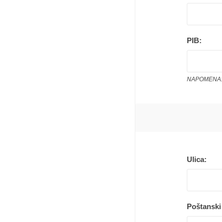
PIB:
NAPOMENA: 
Ulica:
Poštanski 