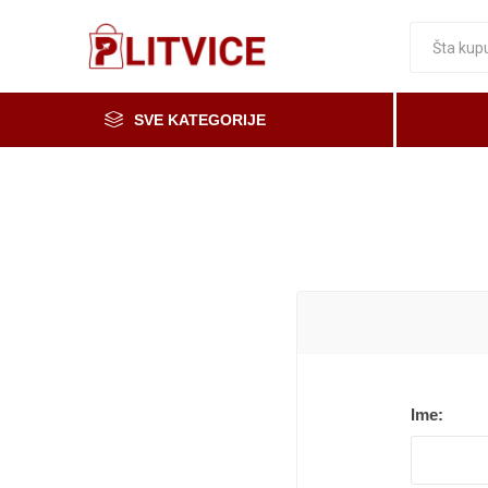
SVE KATEGORIJE
Piće, kafa i čaj
Voće i povrće
Čaše
Meso, mesne i riblje prerađevine
Mleko, mlečni proizvodi i jaja
Prerada od voća i povrća i med
Osnovne namirnice
Ime:
Organska i zdrava hrana