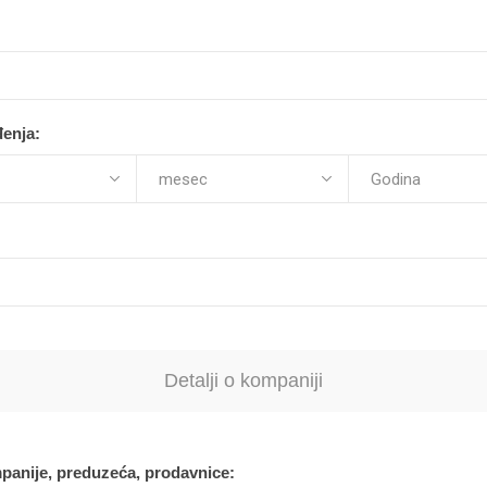
enja:
Detalji o kompaniji
panije, preduzeća, prodavnice: