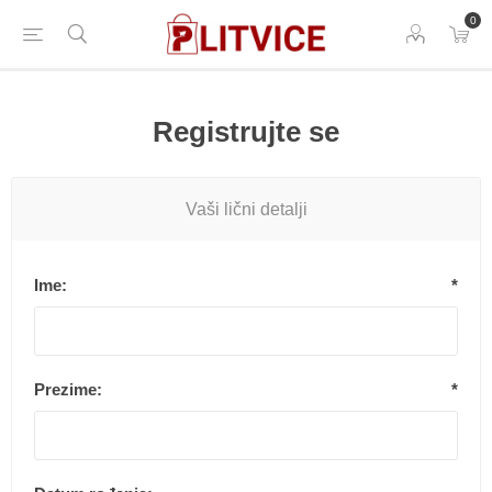
0
Registrujte se
Vaši lični detalji
Ime:
*
Prezime:
*