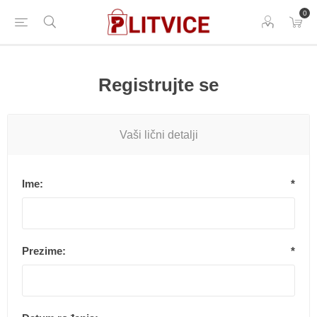
0
Registrujte se
Vaši lični detalji
Ime:
*
Prezime:
*