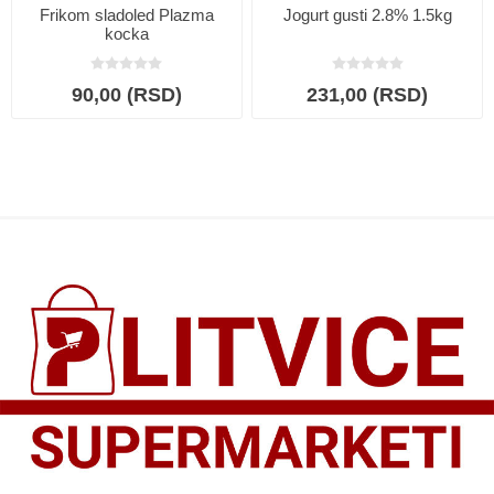
Frikom sladoled Plazma
Jogurt gusti 2.8% 1.5kg
kocka
90,00 (RSD)
231,00 (RSD)