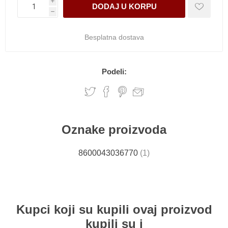
i
h
Besplatna dostava
Podeli:
Oznake proizvoda
8600043036770
(1)
Kupci koji su kupili ovaj proizvod
kupili su i