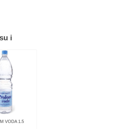
su i
M VODA 1.5