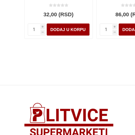
32,00 (RSD)
86,00 (
i
i
h
h