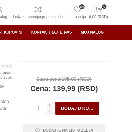
(0)
0
alog
Lista za poredjenje proizvoda
Lista želja
0,00 (RSD)
RI KUPOVINI
KONTAKTIRAJTE NAS
MOJ NALOG
napisati
roizvod
Stara cena:
195,00 (RSD)
Cena:
139,99 (RSD)
 ZA
asica
i
bate.
h
DODAJTE NA LISTU ŽELJA