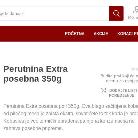
Moj n
POČETNA
AKCIJE
KORACI P
Perutnina Extra
Budite prvi koji će 
posebna 350g
ocenu za ovaj p
DODAJTE LISTI
POREDJENJE
Perutnina Extra posebna poli 350g. Ova blago začinjena kob
od pilećeg mesa je zaista ekstra, shvatićete to tek kada je pro
Kobasica je već termički obrađena pa njena konzumacija ne
zahteva posebne pripreme.