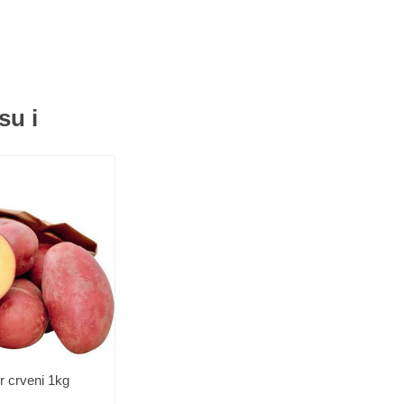
su i
r crveni 1kg