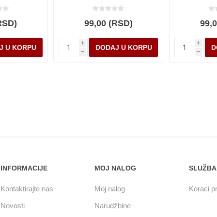
RSD)
99,00 (RSD)
99,
i
i
h
h
INFORMACIJE
MOJ NALOG
SLUŽBA
Kontaktirajte nas
Moj nalog
Koraci pr
Novosti
Narudžbine