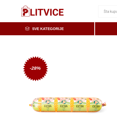
SVE KATEGORIJE
Piće, kafa i čaj
Voće i povrće
Čaše
Meso, mesne i riblje prerađevine
-28%
Mleko, mlečni proizvodi i jaja
Prerada od voća i povrća i med
Osnovne namirnice
Organska i zdrava hrana