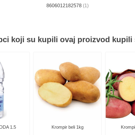
8606012182578
(1)
ci koji su kupili ovaj proizvod kupili 
DA 1.5
Krompir beli 1kg
Krompi