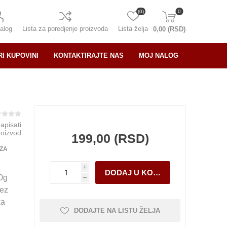
(0)
0
alog
Lista za poredjenje proizvoda
Lista želja
0,00 (RSD)
RI KUPOVINI
KONTAKTIRAJTE NAS
MOJ NALOG
napisati
roizvod
199,00 (RSD)
 ZA
i
00g
h
bez
ka
DODAJTE NA LISTU ŽELJA