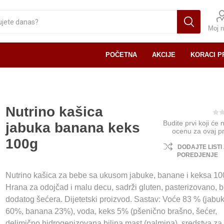
Moj n
POČETNA
AKCIJE
KORACI P
Nutrino kašica
Budite prvi koji će 
jabuka banana keks
ocenu za ovaj p
100g
DODAJTE LISTI
POREDJENJE
Nutrino kašica za bebe sa ukusom jabuke, banane i keksa 1
Hrana za odojčad i malu decu, sadrži gluten, pasterizovano, 
dodatog šećera. Dijetetski proizvod. Sastav: Voće 83 % (jabu
60%, banana 23%), voda, keks 5% (pšenično brašno, šećer,
delimično hidrogenizovana biljna mast (palmina), sredstva za