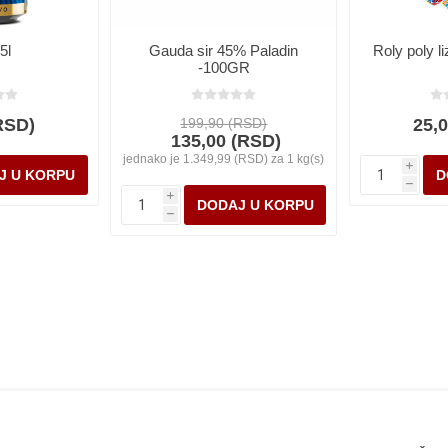
5l
Gauda sir 45% Paladin
Roly poly li
-100GR
RSD)
199,90 (RSD)
25,
135,00 (RSD)
jednako je 1.349,99 (RSD) za 1 kg(s)
i
h
i
h