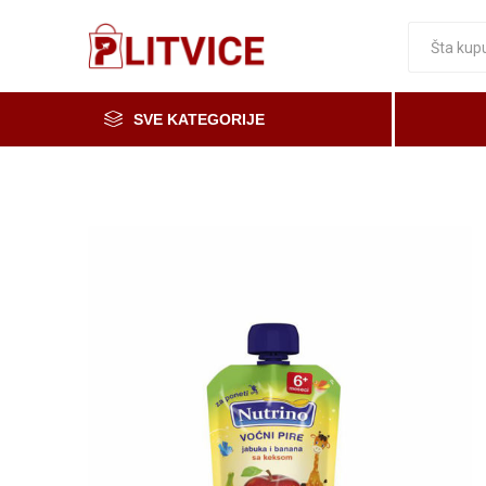
SVE KATEGORIJE
Piće, kafa i čaj
Voće i povrće
Čaše
Meso, mesne i riblje prerađevine
Mleko, mlečni proizvodi i jaja
Prerada od voća i povrća i med
Osnovne namirnice
Organska i zdrava hrana