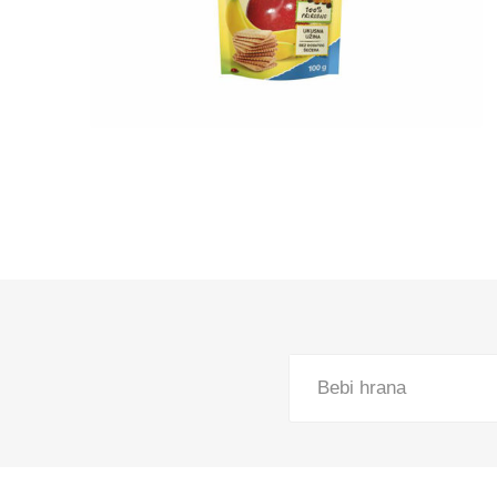
Pekara, torte i gotova jela
Smrznuti proizvodi
Lična higijena
Kuvana jela
Slatkiši i slaniši
Kućni ljubimci
Kućna hemija
Sve za bebe
Kancelarijski i školski pribor
Bebi hrana
Sve za domaćinstvo
Posuđe