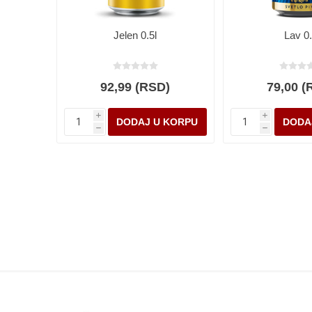
Jelen 0.5l
Lav 0.
92,99 (RSD)
79,00 (
i
i
h
h