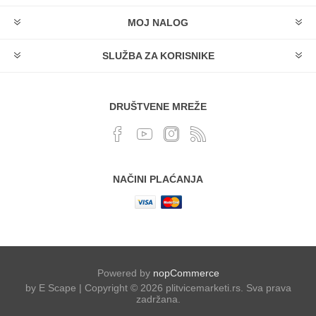
MOJ NALOG
SLUŽBA ZA KORISNIKE
DRUŠTVENE MREŽE
NAČINI PLAĆANJA
Powered by
nopCommerce
by E Scape | Copyright © 2026 plitvicemarketi.rs. Sva prava
zadržana.