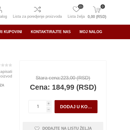
(0)
0
alog
Lista za poredjenje proizvoda
Lista želja
0,00 (RSD)
RI KUPOVINI
KONTAKTIRAJTE NAS
MOJ NALOG
napisati
roizvod
Stara cena:
223,00 (RSD)
Cena:
184,99 (RSD)
 ZA
i
h
DODAJTE NA LISTU ŽELJA