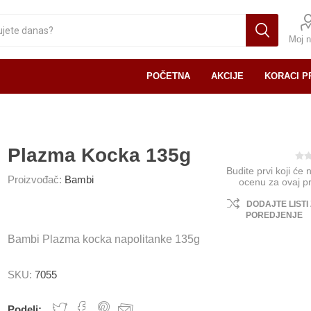
Moj n
POČETNA
AKCIJE
KORACI P
Plazma Kocka 135g
Budite prvi koji će 
Proizvođač:
Bambi
ocenu za ovaj p
DODAJTE LISTI
POREDJENJE
Bambi Plazma kocka napolitanke 135g
SKU:
7055
Podeli: