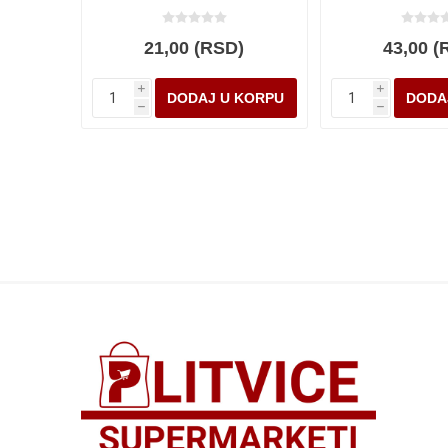
21,00 (RSD)
43,00 (
i
i
h
h