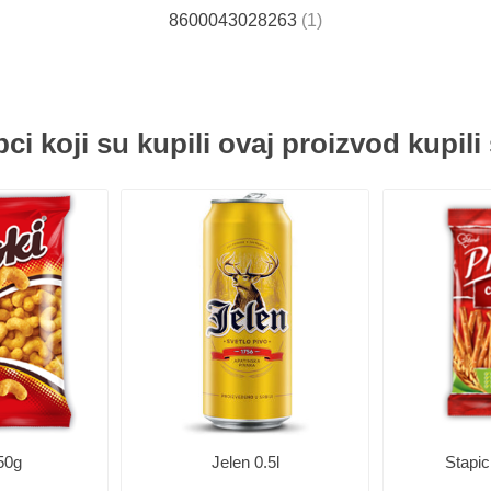
8600043028263
(1)
ci koji su kupili ovaj proizvod kupili 
50g
Jelen 0.5l
Stapic