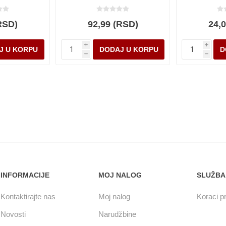
RSD)
92,99 (RSD)
24,
i
i
h
h
INFORMACIJE
MOJ NALOG
SLUŽBA
Kontaktirajte nas
Moj nalog
Koraci pr
Novosti
Narudžbine