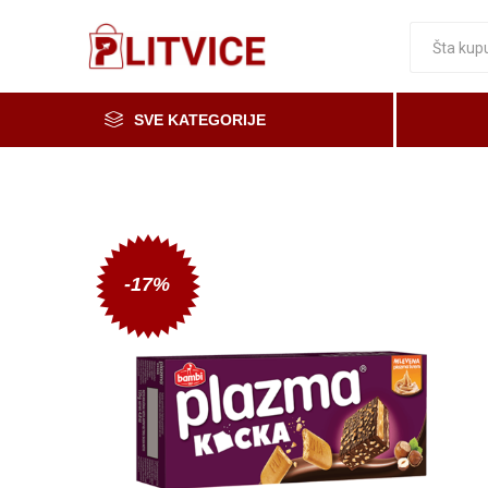
SVE KATEGORIJE
Piće, kafa i čaj
Voće i povrće
Čaše
Meso, mesne i riblje prerađevine
-17%
Mleko, mlečni proizvodi i jaja
Prerada od voća i povrća i med
Osnovne namirnice
Organska i zdrava hrana