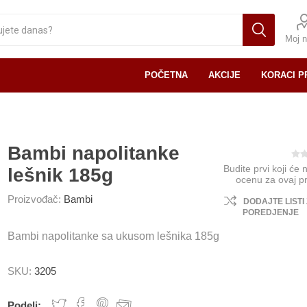
Moj n
POČETNA
AKCIJE
KORACI P
Bambi napolitanke
Budite prvi koji će 
lešnik 185g
ocenu za ovaj p
Proizvođač:
Bambi
DODAJTE LISTI
POREDJENJE
Bambi napolitanke sa ukusom lešnika 185g
SKU:
3205
Podeli: