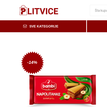
SVE KATEGORIJE
Piće, kafa i čaj
Voće i povrće
Čaše
Meso, mesne i riblje prerađevine
-14%
Mleko, mlečni proizvodi i jaja
Prerada od voća i povrća i med
Osnovne namirnice
Organska i zdrava hrana