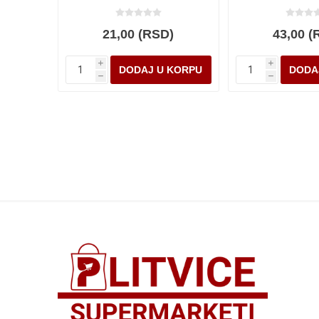
21,00 (RSD)
43,00 (
i
i
h
h