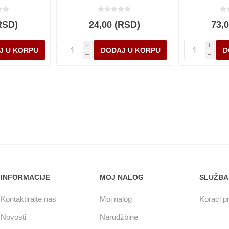
RSD)
24,00 (RSD)
73,
i
i
h
h
INFORMACIJE
MOJ NALOG
SLUŽBA
Kontaktirajte nas
Moj nalog
Koraci pr
Novosti
Narudžbine