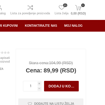
(0)
0
alog
Lista za poredjenje proizvoda
Lista želja
0,00 (RSD)
RI KUPOVINI
KONTAKTIRAJTE NAS
MOJ NALOG
napisati
roizvod
Stara cena:
104,99 (RSD)
Cena:
89,99 (RSD)
 ZA
i
h
DODAJTE NA LISTU ŽELJA