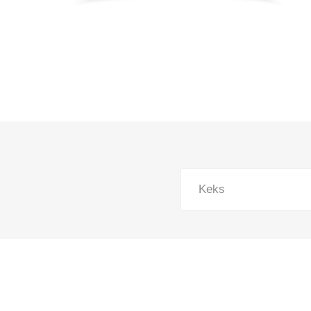
Pekara, torte i gotova jela
Smrznuti proizvodi
Lična higijena
Kuvana jela
Slatkiši i slaniši
Kućni ljubimci
Kućna hemija
Keks
Sve za bebe
Kancelarijski i školski pribor
Sve za domaćinstvo
Posuđe