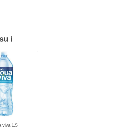
su i
 viva 1.5