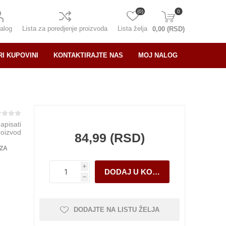
(0)
0
alog
Lista za poredjenje proizvoda
Lista želja
0,00 (RSD)
RI KUPOVINI
KONTAKTIRAJTE NAS
MOJ NALOG
napisati
roizvod
84,99 (RSD)
 ZA
i
h
DODAJTE NA LISTU ŽELJA