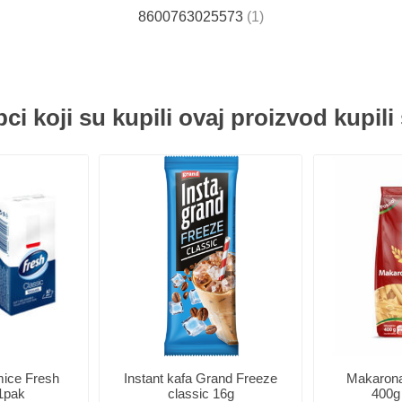
8600763025573
(1)
ci koji su kupili ovaj proizvod kupili 
ice Fresh
Instant kafa Grand Freeze
Makarona
1pak
classic 16g
400g