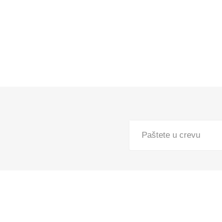
Pekara, torte i gotova jela
Smrznuti proizvodi
Lična higijena
Kuvana jela
Slatkiši i slaniši
Kućni ljubimci
Kućna hemija
Paštete u crevu
Sve za bebe
Kancelarijski i školski pribor
Sve za domaćinstvo
Posuđe