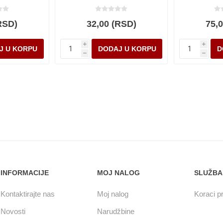
RSD)
32,00 (RSD)
75,
i
i
h
h
INFORMACIJE
MOJ NALOG
SLUŽBA
Kontaktirajte nas
Moj nalog
Koraci pr
Novosti
Narudžbine