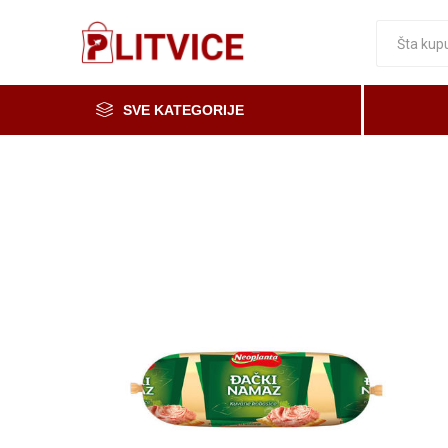
SVE KATEGORIJE
Piće, kafa i čaj
Voće i povrće
Čaše
Meso, mesne i riblje prerađevine
Mleko, mlečni proizvodi i jaja
Prerada od voća i povrća i med
Osnovne namirnice
Organska i zdrava hrana