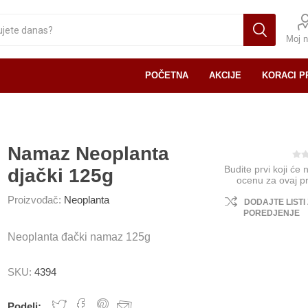
Moj n
POČETNA
AKCIJE
KORACI P
Namaz Neoplanta
Budite prvi koji će 
djački 125g
ocenu za ovaj p
Proizvođač:
Neoplanta
DODAJTE LISTI
POREDJENJE
Neoplanta đački namaz 125g
SKU:
4394
Podeli: