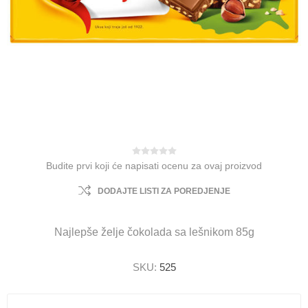
Budite prvi koji će napisati ocenu za ovaj proizvod
DODAJTE LISTI ZA POREDJENJE
Najlepše želje čokolada sa lešnikom 85g
SKU:
525