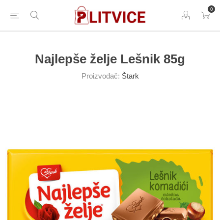
0
Najlepše želje Lešnik 85g
Proizvođač:
Štark