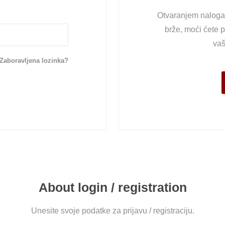
Otvaranjem naloga 
brže, moći ćete p
vaš
Zaboravljena lozinka?
About login / registration
Unesite svoje podatke za prijavu / registraciju.