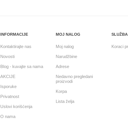
INFORMACIJE
MOJ NALOG
SLUŽBA
Kontaktirajte nas
Moj nalog
Koraci pr
Novosti
Narudžbine
Blog - kuvajte sa nama
Adrese
AKCIJE
Nedavno pregledani
proizvodi
Isporuke
Korpa
Privatnost
Lista želja
Uslovi korišćenja
O nama