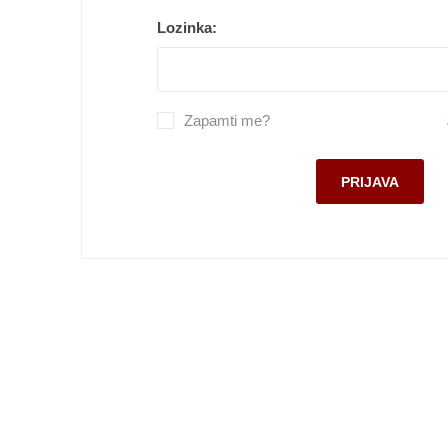
Pekara, torte i gotova jela
Lozinka:
Smrznuti proizvodi
Lična higijena
Zapamti me?
Kuvana jela
Slatkiši i slaniši
Kućni ljubimci
Kućna hemija
Sve za bebe
Kancelarijski i školski pribor
Sve za domaćinstvo
Posuđe