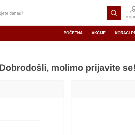
Moj n
POČETNA
AKCIJE
KORACI P
Dobrodošli, molimo prijavite se