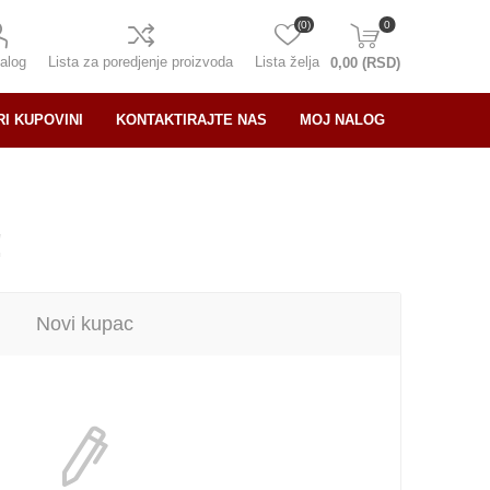
(0)
0
alog
Lista za poredjenje proizvoda
Lista želja
0,00 (RSD)
RI KUPOVINI
KONTAKTIRAJTE NAS
MOJ NALOG
!
Novi kupac