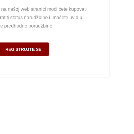
na našoj web stranici moći ćete kupovati
ratiti status narudžbine i imaćete uvid u
e predhodne porudžbine.