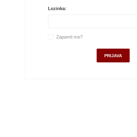
Pekara, torte i gotova jela
Lozinka:
Smrznuti proizvodi
Lična higijena
Zapamti me?
Kuvana jela
Slatkiši i slaniši
Kućni ljubimci
Kućna hemija
Sve za bebe
Kancelarijski i školski pribor
Sve za domaćinstvo
Posuđe