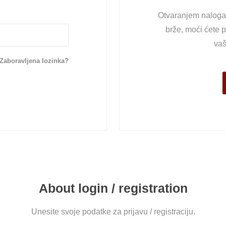
Otvaranjem naloga 
brže, moći ćete p
vaš
Zaboravljena lozinka?
About login / registration
Unesite svoje podatke za prijavu / registraciju.