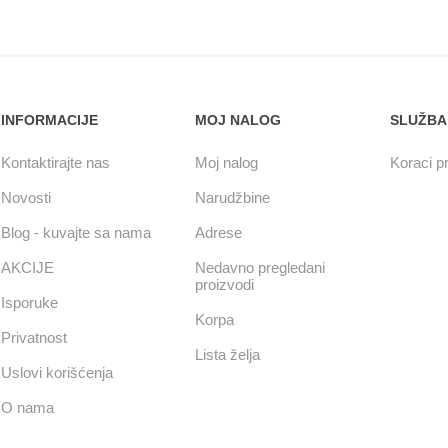
INFORMACIJE
MOJ NALOG
SLUŽBA
Kontaktirajte nas
Moj nalog
Koraci pr
Novosti
Narudžbine
Blog - kuvajte sa nama
Adrese
AKCIJE
Nedavno pregledani
proizvodi
Isporuke
Korpa
Privatnost
Lista želja
Uslovi korišćenja
O nama