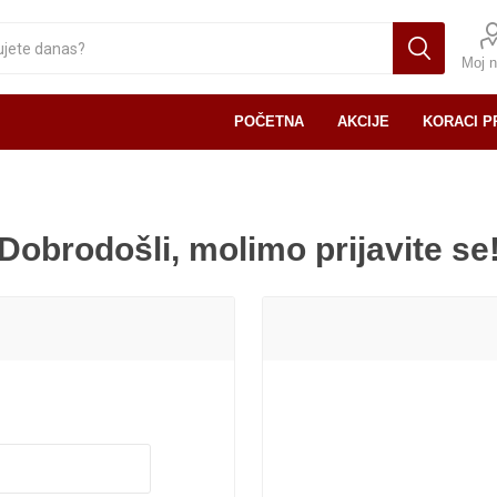
Moj n
POČETNA
AKCIJE
KORACI P
Dobrodošli, molimo prijavite se