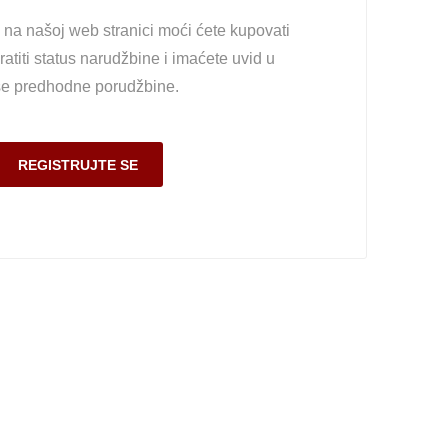
na našoj web stranici moći ćete kupovati
ratiti status narudžbine i imaćete uvid u
e predhodne porudžbine.