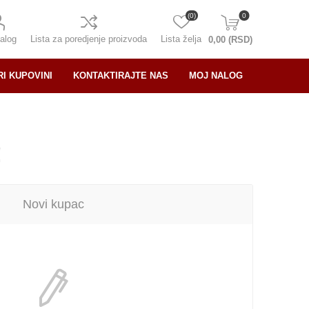
(0)
0
alog
Lista za poredjenje proizvoda
Lista želja
0,00 (RSD)
RI KUPOVINI
KONTAKTIRAJTE NAS
MOJ NALOG
!
Novi kupac