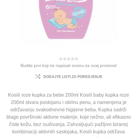
Budite prvi koji će napisati ocenu za ovaj proizvod
DODAJTE LISTI ZA POREDJENJE
Kosili roze kupka za bebe 200ml Kosili baby kupka roze
200ml stvara postojanu i obilnu penu, a namenjena je
održavanju svakodnevne higijene beba. Kupka sadrži
blage površinski aktivne materije, koje nežno, ali efikasno
čiste kožu, bez isušivanja. Zahvaljujući pažljivo biranoj
kombinaciji aktivnih sastojaka, Kosili kupka održava