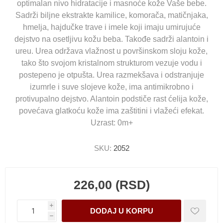
optimalan nivo hidratacije i masnoće kože Vaše bebe.
Sadrži biljne ekstrakte kamilice, komorača, matičnjaka,
hmelja, hajdučke trave i imele koji imaju umirujuće
dejstvo na osetljivu kožu beba. Takođe sadrži alantoin i
ureu. Urea održava vlažnost u površinskom sloju kože,
tako što svojom kristalnom strukturom vezuje vodu i
postepeno je otpušta. Urea razmekšava i odstranjuje
izumrle i suve slojeve kože, ima antimikrobno i
protivupalno dejstvo. Alantoin podstiče rast ćelija kože,
povećava glatkoću kože ima zaštitini i vlažeći efekat.
Uzrast: 0m+
SKU:
2052
226,00 (RSD)
i
h