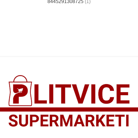
8445291308725
(1)