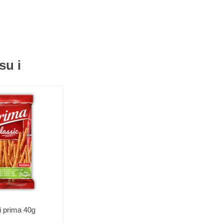
su i
i prima 40g