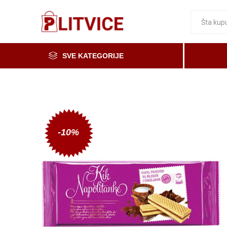
SVE KATEGORIJE
Piće, kafa i čaj
Voće i povrće
Čaše
Meso, mesne i riblje prerađevine
-10%
Mleko, mlečni proizvodi i jaja
Prerada od voća i povrća i med
Osnovne namirnice
Organska i zdrava hrana