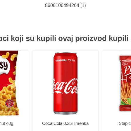
8606106494204
(1)
ci koji su kupili ovaj proizvod kupili 
nut 40g
Coca Cola 0.25l limenka
Stapic