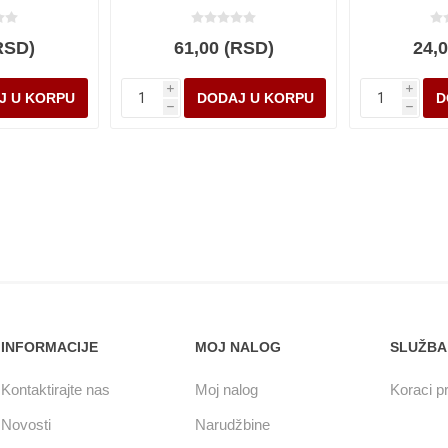
RSD)
61,00 (RSD)
24,
i
i
h
h
INFORMACIJE
MOJ NALOG
SLUŽBA
Kontaktirajte nas
Moj nalog
Koraci pr
Novosti
Narudžbine