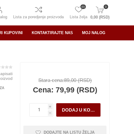
(0)
0
alog
Lista za poredjenje proizvoda
Lista želja
0,00 (RSD)
RI KUPOVINI
KONTAKTIRAJTE NAS
MOJ NALOG
napisati
roizvod
Stara cena:
89,00 (RSD)
Cena:
79,99 (RSD)
 ZA
i
h
DODAJTE NA LISTU ŽELJA