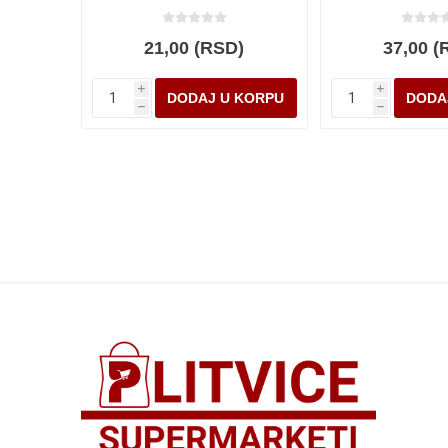
21,00 (RSD)
37,00 (
i
i
h
h