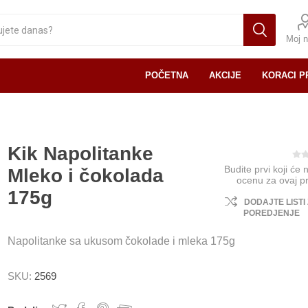
Moj n
POČETNA
AKCIJE
KORACI P
Kik Napolitanke
Budite prvi koji će 
Mleko i čokolada
ocenu za ovaj p
175g
DODAJTE LISTI
POREDJENJE
Napolitanke sa ukusom čokolade i mleka 175g
SKU:
2569