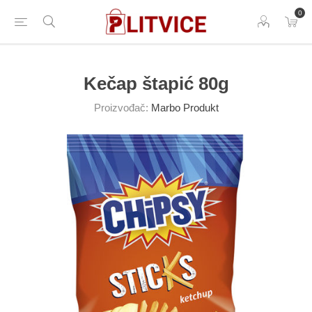
0
Kečap štapić 80g
Proizvođač:
Marbo Produkt