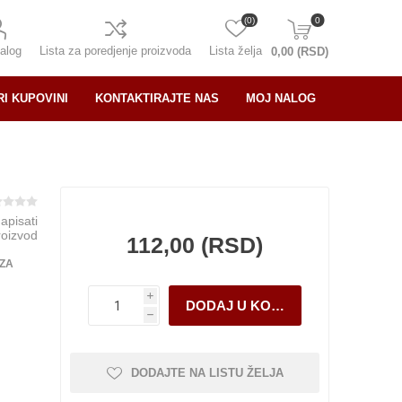
(0)
0
alog
Lista za poredjenje proizvoda
Lista želja
0,00 (RSD)
RI KUPOVINI
KONTAKTIRAJTE NAS
MOJ NALOG
napisati
roizvod
112,00 (RSD)
 ZA
i
h
DODAJTE NA LISTU ŽELJA