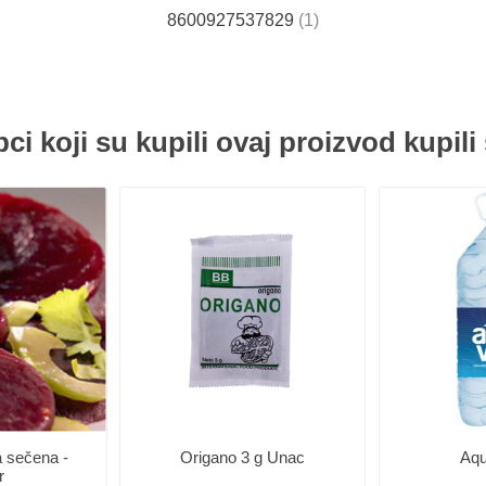
8600927537829
(1)
ci koji su kupili ovaj proizvod kupili 
 sečena -
Origano 3 g Unac
Aqu
r