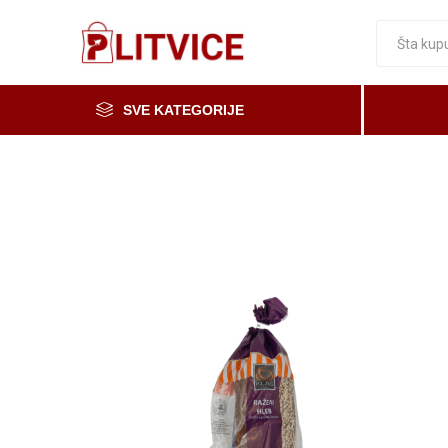
SVE KATEGORIJE
Piće, kafa i čaj
Voće i povrće
Čaše
Meso, mesne i riblje prerađevine
Mleko, mlečni proizvodi i jaja
Prerada od voća i povrća i med
Osnovne namirnice
Organska i zdrava hrana