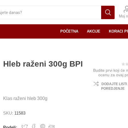
Moj n
POČETNA
AKCIJE
KORACI P
Hleb raženi 300g BPI
Budite prvi koji će 
ocenu za ovaj p
DODAJTE LISTI
POREDJENJE
Klas raženi hleb 300g
SKU:
11583
Podeli: