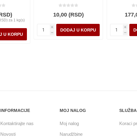
(RSD)
10,00 (RSD)
177,
RSD) za 1 kg(s)
i
i
h
h
INFORMACIJE
MOJ NALOG
SLUŽBA
Kontaktirajte nas
Moj nalog
Koraci pr
Novosti
Narudžbine