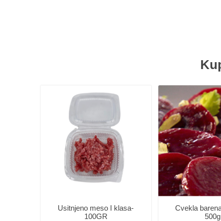
Kup
Usitnjeno meso I klasa-
Cvekla barena
100GR
500g