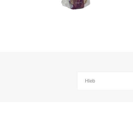
Pekara, torte i gotova jela
Smrznuti proizvodi
Lična higijena
Kuvana jela
Slatkiši i slaniši
Kućni ljubimci
Kućna hemija
Hleb
Sve za bebe
Kancelarijski i školski pribor
Sve za domaćinstvo
Posuđe