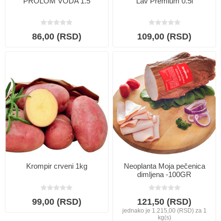
PROLOM VODA 1.5
Lav Premium 0.5l
86,00 (RSD)
109,00 (RSD)
Krompir crveni 1kg
Neoplanta Moja pečenica
dimljena -100GR
99,00 (RSD)
121,50 (RSD)
jednako je 1.215,00 (RSD) za 1
kg(s)