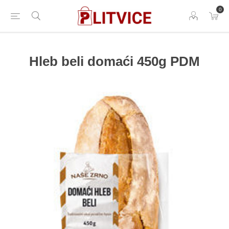
0
Hleb beli domaći 450g PDM