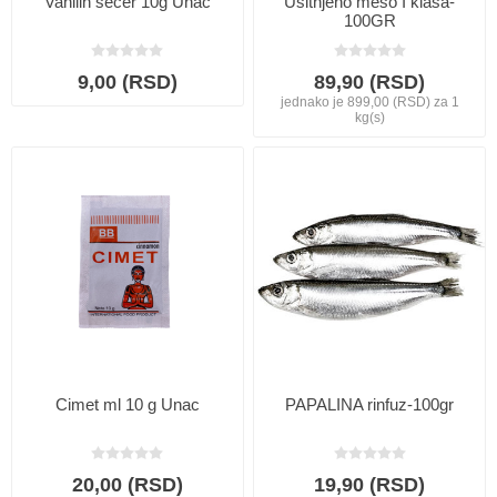
Vanilin secer 10g Unac
Usitnjeno meso I klasa-
100GR
9,00 (RSD)
89,90 (RSD)
jednako je 899,00 (RSD) za 1
kg(s)
Cimet ml 10 g Unac
PAPALINA rinfuz-100gr
20,00 (RSD)
19,90 (RSD)