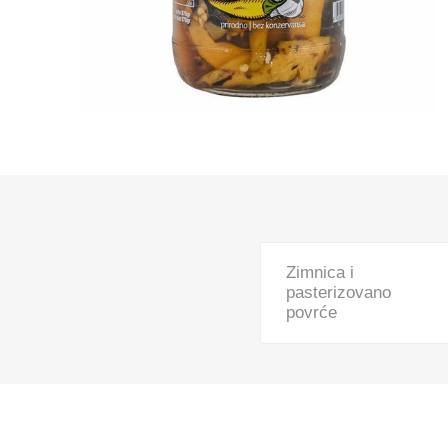
Pekara, torte i gotova jela
Smrznuti proizvodi
Lična higijena
Kuvana jela
Slatkiši i slaniši
Kućni ljubimci
Kućna hemija
Zimnica i
Sve za bebe
pasterizovano
povrće
Kancelarijski i školski pribor
Sve za domaćinstvo
Posuđe