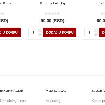
n 0.4 p.b
Krompir beli 1kg
Crn
RSD)
99,00 (RSD)
69,
i
i
h
h
INFORMACIJE
MOJ NALOG
SLUŽBA
Kontaktirajte nas
Moj nalog
Koraci pr