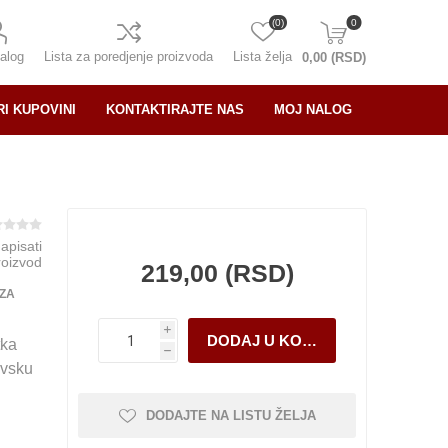
(0)
0
alog
Lista za poredjenje proizvoda
Lista želja
0,00 (RSD)
RI KUPOVINI
KONTAKTIRAJTE NAS
MOJ NALOG
napisati
roizvod
219,00 (RSD)
 ZA
i
tka
h
avsku
DODAJTE NA LISTU ŽELJA