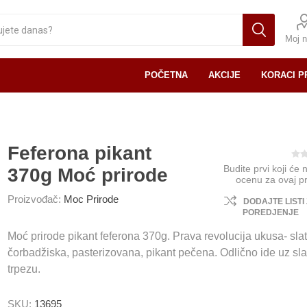
Moj n
POČETNA
AKCIJE
KORACI P
Feferona pikant
Budite prvi koji će 
370g Moć prirode
ocenu za ovaj p
Proizvođač:
Moc Prirode
DODAJTE LISTI
POREDJENJE
Moć prirode pikant feferona 370g. Prava revolucija ukusa- sla
čorbadžiska, pasterizovana, pikant pečena. Odlično ide uz sl
trpezu.
SKU:
13695