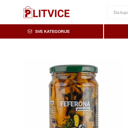
SVE KATEGORIJE
Piće, kafa i čaj
Voće i povrće
Čaše
Meso, mesne i riblje prerađevine
Mleko, mlečni proizvodi i jaja
Prerada od voća i povrća i med
Osnovne namirnice
Organska i zdrava hrana