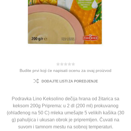
Budite prvi koji će napisati ocenu za ovaj proizvod
DODAJTE LISTI ZA POREDJENJE
Podravka Lino Keksolino dečija hrana od žitarica sa
keksom 200g Priprema: u 2 dl (200 ml) prokuvanog
(ohlađenog na 50 C) mleka umešajte 5 velikih kašika (30
g) pahuljica i ukusan obrok je pripremljen. Čuvati na
suvom i tamnom mestu na sobnoj temperaturi.