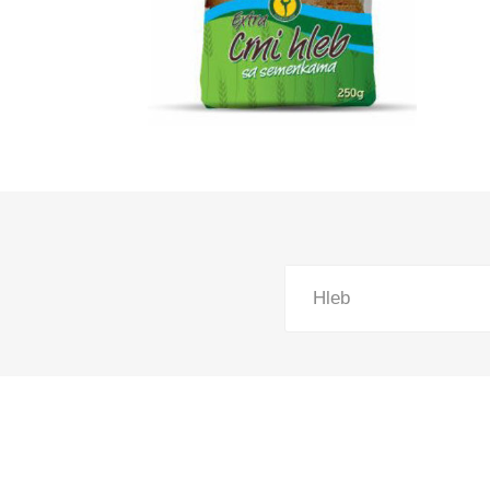
Pekara, torte i gotova jela
Smrznuti proizvodi
Lična higijena
Kuvana jela
Slatkiši i slaniši
Kućni ljubimci
Kućna hemija
Hleb
Sve za bebe
Kancelarijski i školski pribor
Sve za domaćinstvo
Posuđe