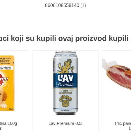
8606108558140
(1)
ci koji su kupili ovaj proizvod kupili 
tina 100g
Lav Premium 0.5l
Trlić pa
r