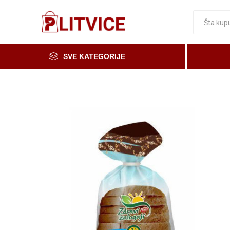
SVE KATEGORIJE
Piće, kafa i čaj
Voće i povrće
Čaše
Meso, mesne i riblje prerađevine
Mleko, mlečni proizvodi i jaja
Prerada od voća i povrća i med
Osnovne namirnice
Organska i zdrava hrana