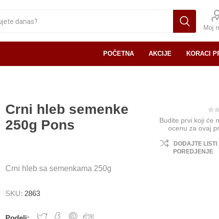
Moj n
POČETNA
AKCIJE
KORACI P
Crni hleb semenke
Budite prvi koji će 
250g Pons
ocenu za ovaj p
DODAJTE LISTI
POREDJENJE
Crni hleb sa semenkama 250g
SKU:
2863
Podeli: