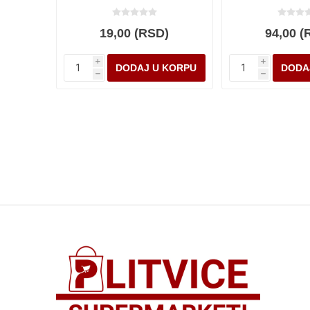
19,00 (RSD)
94,00 (
i
i
h
h