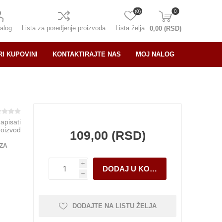
(0)
0
alog
Lista za poredjenje proizvoda
Lista želja
0,00 (RSD)
RI KUPOVINI
KONTAKTIRAJTE NAS
MOJ NALOG
napisati
roizvod
109,00 (RSD)
 ZA
i
h
DODAJTE NA LISTU ŽELJA