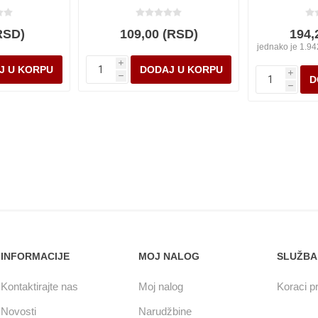
RSD)
109,00 (RSD)
194,
jednako je 1.94
i
i
h
h
INFORMACIJE
MOJ NALOG
SLUŽBA
Kontaktirajte nas
Moj nalog
Koraci pr
Novosti
Narudžbine