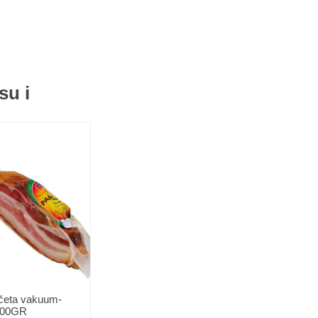
su i
nčeta vakuum-
100GR