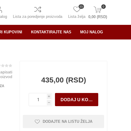
(0)
0
alog
Lista za poredjenje proizvoda
Lista želja
0,00 (RSD)
RI KUPOVINI
KONTAKTIRAJTE NAS
MOJ NALOG
napisati
roizvod
435,00 (RSD)
 ZA
i
h
DODAJTE NA LISTU ŽELJA