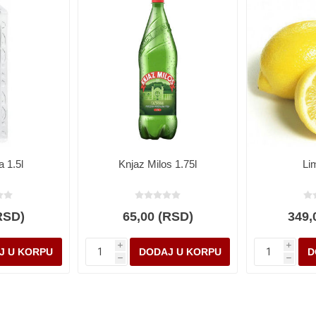
 1.5l
Knjaz Milos 1.75l
Li
RSD)
65,00 (RSD)
349,
i
i
h
h