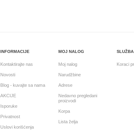
INFORMACIJE
MOJ NALOG
SLUŽBA
Kontaktirajte nas
Moj nalog
Koraci pr
Novosti
Narudžbine
Blog - kuvajte sa nama
Adrese
AKCIJE
Nedavno pregledani
proizvodi
Isporuke
Korpa
Privatnost
Lista želja
Uslovi korišćenja