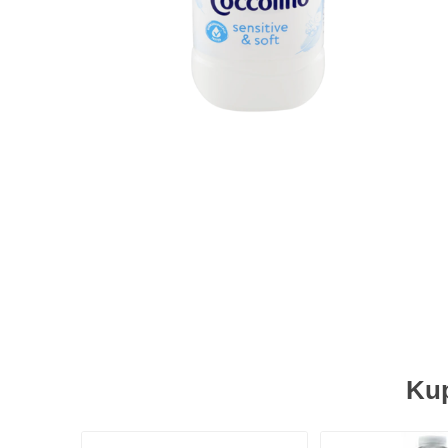
Pekara, torte i gotova jela
Smrznuti proizvodi
Lična higijena
Kuvana jela
Slatkiši i slaniši
Kućni ljubimci
Kućna hemija
Sve za bebe
Kancelarijski i školski pribor
Sve za domaćinstvo
Kup
Posuđe