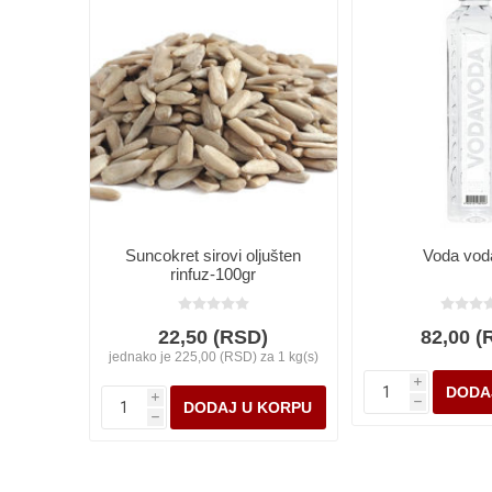
Suncokret sirovi oljušten
Voda voda
rinfuz-100gr
22,50 (RSD)
82,00 (
jednako je 225,00 (RSD) za 1 kg(s)
i
i
h
h