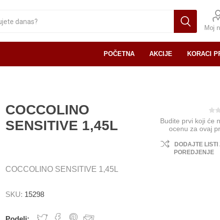
Moj n
POČETNA
AKCIJE
KORACI P
COCCOLINO
Budite prvi koji će 
SENSITIVE 1,45L
ocenu za ovaj p
DODAJTE LISTI
POREDJENJE
COCCOLINO SENSITIVE 1,45L
SKU:
15298
Podeli: