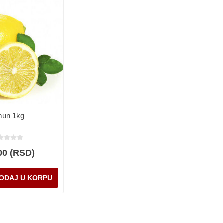
mun 1kg
00 (RSD)