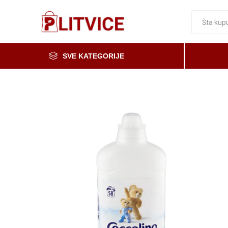
SVE KATEGORIJE
Piće, kafa i čaj
Voće i povrće
Čaše
Meso, mesne i riblje prerađevine
Mleko, mlečni proizvodi i jaja
Prerada od voća i povrća i med
Osnovne namirnice
Organska i zdrava hrana