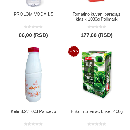
PROLOM VODA 1.5
Tomatino kuvani paradajz
klasik 1030g Polimark
86,00 (RSD)
177,00 (RSD)
-15%
Kefir 3.2% 0.5l Pančevo
Frikom Spanać briketi 400g