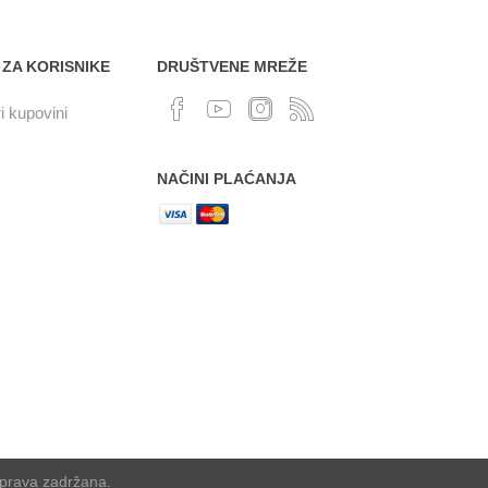
 ZA KORISNIKE
DRUŠTVENE MREŽE
i kupovini
NAČINI PLAĆANJA
 prava zadržana.