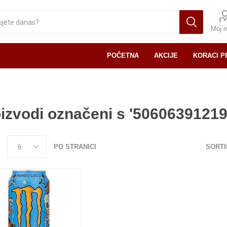
Moj n
POČETNA
AKCIJE
KORACI P
izvodi označeni s '50606391219
PO STRANICI
SORTI