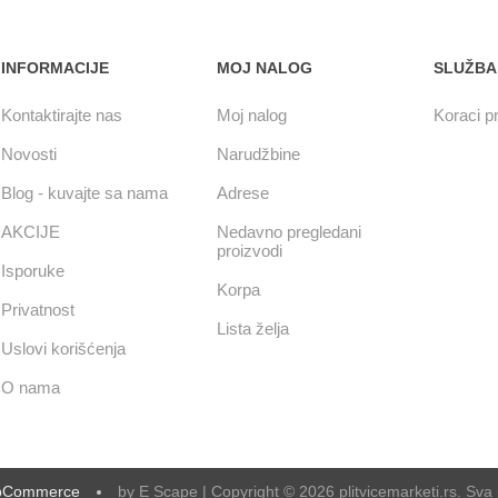
INFORMACIJE
MOJ NALOG
SLUŽBA
Kontaktirajte nas
Moj nalog
Koraci pr
Novosti
Narudžbine
Blog - kuvajte sa nama
Adrese
AKCIJE
Nedavno pregledani
proizvodi
Isporuke
Korpa
Privatnost
Lista želja
Uslovi korišćenja
O nama
pCommerce
by E Scape | Copyright © 2026 plitvicemarketi.rs. Sva