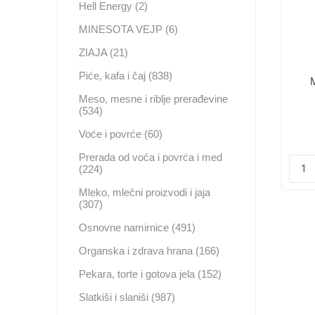
Pekara, torte i gotova jela
Hell Energy (2)
MINESOTA VEJP (6)
Smrznuti proizvodi
ZIAJA (21)
Lična higijena
Piće, kafa i čaj (838)
Kuvana jela
Meso, mesne i riblje prerađevine
(534)
Slatkiši i slaniši
Voće i povrće (60)
Kućni ljubimci
Prerada od voća i povrća i med
(224)
Kućna hemija
Mleko, mlečni proizvodi i jaja
Sve za bebe
(307)
Osnovne namirnice (491)
Kancelarijski i školski pribor
Organska i zdrava hrana (166)
Sve za domaćinstvo
Pekara, torte i gotova jela (152)
Posuđe
Slatkiši i slaniši (987)