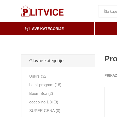
SVE KATEGORIJE
Piće, kafa i čaj
Voće i povrće
Pro
Glavne kategorije
Čaše
Meso, mesne i riblje prerađevine
PRIKAZ
Uskrs (32)
Mleko, mlečni proizvodi i jaja
Letnji program (18)
Prerada od voća i povrća i med
Boom Box (2)
Osnovne namirnice
coccolino 1.8l (3)
Organska i zdrava hrana
SUPER CENA (0)