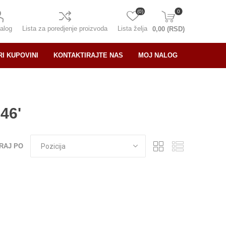
(0)
0
alog
Lista za poredjenje proizvoda
Lista želja
0,00 (RSD)
RI KUPOVINI
KONTAKTIRAJTE NAS
MOJ NALOG
46'
RAJ PO