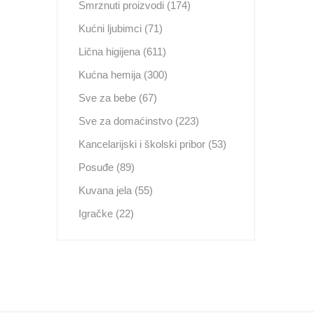
Smrznuti proizvodi (174)
Kućni ljubimci (71)
Lična higijena (611)
Kućna hemija (300)
Sve za bebe (67)
Sve za domaćinstvo (223)
Kancelarijski i školski pribor (53)
Posuđe (89)
Kuvana jela (55)
Igračke (22)