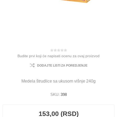
Budite prvi koji će napisati ocenu za ovaj proizvod
DODAJTE LISTI ZA POREDJENJE
Medela štrudlice sa ukusom višnje 240g
SKU:
398
153,00 (RSD)