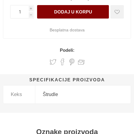
i
h
Besplatna dostava
Podeli:
SPECIFIKACIJE PROIZVODA
Keks
Štrudle
Oznake proizvoda