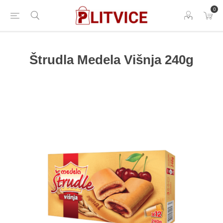
0
Štrudla Medela Višnja 240g